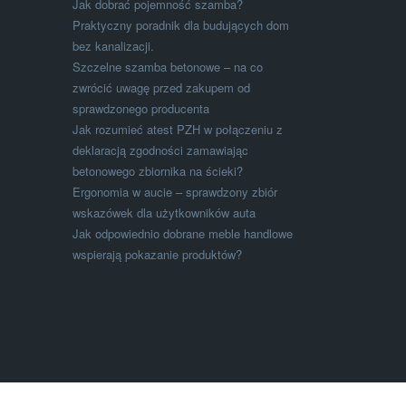
Jak dobrać pojemność szamba?
Praktyczny poradnik dla budujących dom
bez kanalizacji.
Szczelne szamba betonowe – na co
zwrócić uwagę przed zakupem od
sprawdzonego producenta
Jak rozumieć atest PZH w połączeniu z
deklaracją zgodności zamawiając
betonowego zbiornika na ścieki?
Ergonomia w aucie – sprawdzony zbiór
wskazówek dla użytkowników auta
Jak odpowiednio dobrane meble handlowe
wspierają pokazanie produktów?