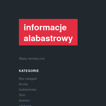
informacje
alabastrowy
Wpisy tematyczne
KATEGORIE
Bez kategorii
biznes
budownictwo
Dom
dziecko
edukacja