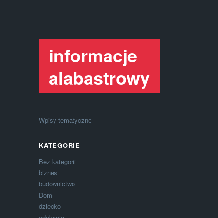
informacje
alabastrowy
Wpisy tematyczne
KATEGORIE
Bez kategorii
biznes
budownictwo
Dom
dziecko
edukacja