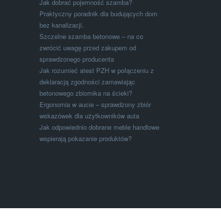
Jak dobrać pojemność szamba?
Praktyczny poradnik dla budujących dom
bez kanalizacji.
Szczelne szamba betonowe – na co
zwrócić uwagę przed zakupem od
sprawdzonego producenta
Jak rozumieć atest PZH w połączeniu z
deklaracją zgodności zamawiając
betonowego zbiornika na ścieki?
Ergonomia w aucie – sprawdzony zbiór
wskazówek dla użytkowników auta
Jak odpowiednio dobrane meble handlowe
wspierają pokazanie produktów?