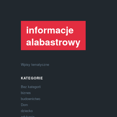
informacje
alabastrowy
Wpisy tematyczne
KATEGORIE
Bez kategorii
biznes
budownictwo
Dom
dziecko
edukacja