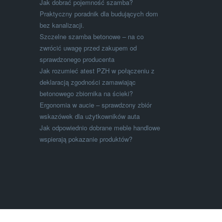
Jak dobrać pojemność szamba?
Praktyczny poradnik dla budujących dom
bez kanalizacji.
Szczelne szamba betonowe – na co
zwrócić uwagę przed zakupem od
sprawdzonego producenta
Jak rozumieć atest PZH w połączeniu z
deklaracją zgodności zamawiając
betonowego zbiornika na ścieki?
Ergonomia w aucie – sprawdzony zbiór
wskazówek dla użytkowników auta
Jak odpowiednio dobrane meble handlowe
wspierają pokazanie produktów?