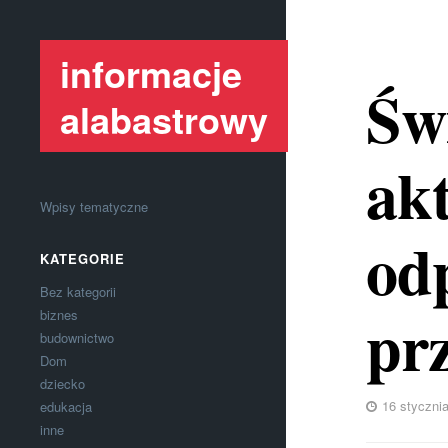
informacje
Św
alabastrowy
akt
Wpisy tematyczne
od
KATEGORIE
Bez kategorii
pr
biznes
budownictwo
Dom
dziecko
16 styczni
edukacja
inne