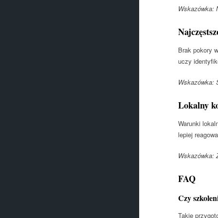
Wskazówka: Na
Najczęsts
Brak pokory w
uczy identyfik
Wskazówka: S
Lokalny k
Warunki lokal
lepiej reagow
Wskazówka: Zb
FAQ
Czy szkolen
Takie przygot