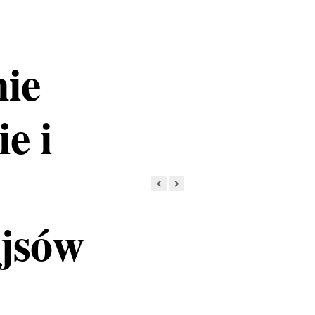
ie
e i
ejsów