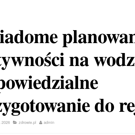
iadome planowan
ywności na wodzi
powiedzialne
zygotowanie do r
a 2026
zdrowie.pl
admin