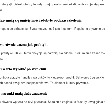
decyzji. Dzięki wiedzy teoretycznej i praktycznej użytkownik czuje się pewni
w.
trzymują się umiejętności zdobyte podczas szkolenia
mogą ulec osłabieniu. Systematyczność jest kluczem. Regularne pływanie p
jest równie ważna jak praktyka
a praktykę. Dzięki temu decyzje są bardziej świadome. Zrozumienie zasad z
wa.
i warto wyrobić po szkoleniu
ontrola sprzętu i analiza warunków to kluczowe nawyki. Szkolenie żeglarskie
ch zasad zwiększa bezpieczeństwo. To element kultury pływania.
 warunki mają duże znaczenie
a akwenu wpływa na styl pływania. Szkolenie żeglarskie Mazury uwzględnia 