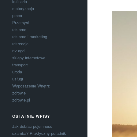
kulinaria
motoryzacja
praca
Przemysł
reklama
reklama i marketing
rekreacja
rtv agd
sklepy internetowe
transport
uroda
usługi
Wyposażenie Wnętrz
zdrowie
zdrowie.pl
OSTATNIE WPISY
Jak dobrać pojemność
szamba? Praktyczny poradnik