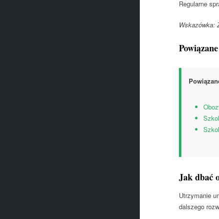
Regularne spr
Wskazówka: Z
Powiązane
Powiązane
Obozy
Szkol
Szkol
Jak dbać o
Utrzymanie um
dalszego rozw