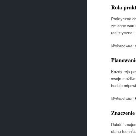
Rola prakt
Praktyczne do
zmienne warun
realistyczne 
Wskazówka: Ćw
Planowanie
Każdy rejs po
swoje możliwo
buduje odpowie
Wskazówka: E
Znaczenie 
Dobór i znajo
stanu technic