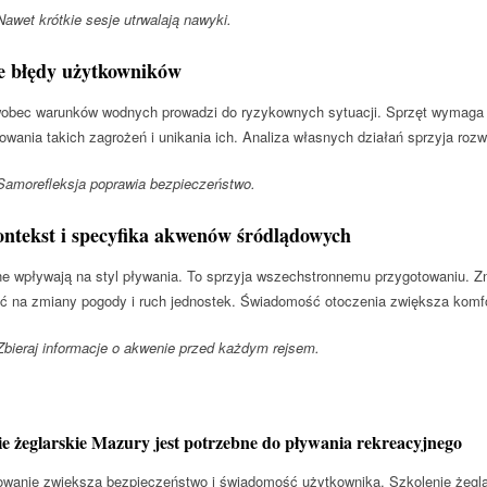
wet krótkie sesje utrwalają nawyki.
ze błędy użytkowników
obec warunków wodnych prowadzi do ryzykownych sytuacji. Sprzęt wymaga st
owania takich zagrożeń i unikania ich. Analiza własnych działań sprzyja rozw
amorefleksja poprawia bezpieczeństwo.
ontekst i specyfika akwenów śródlądowych
ne wpływają na styl pływania. To sprzyja wszechstronnemu przygotowaniu.
ać na zmiany pogody i ruch jednostek. Świadomość otoczenia zwiększa komfo
ieraj informacje o akwenie przed każdym rejsem.
ie żeglarskie Mazury jest potrzebne do pływania rekreacyjnego
owanie zwiększa bezpieczeństwo i świadomość użytkownika. Szkolenie żegla