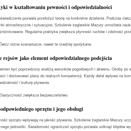
yki w kształtowaniu pewności i odpowiedzialności
świadczenie pozwala przełożyć teorię na konkretne działania. Podczas ćwic
ki atmosferyczne i sytuacyjne. Szkolenie żeglarskie Mazury umożliwia nauk
i zróżnicowane. Regularna praktyka zwiększa płynność ruchów i zdolność prz
icz różne scenariusze, nawet te rzadziej spotykane.
 rejsów jako element odpowiedzialnego podejścia
winien być poprzedzony analizą warunków pogodowych i akwenu. Osoby po sz
ści i dostosować plany do realnych kompetencji. Każdy detal wpływa na komf
dzialność i kulturę pływania.
lastyczność zwiększa bezpieczeństwo.
odpowiedniego sprzętu i jego obsługi
mość sprzętu wpływają na jakość pływania. Szkolenie żeglarskie Mazury uczy 
znego jednostki. Świadomość ograniczeń sprzętu pozwala uniknąć błędów wyn