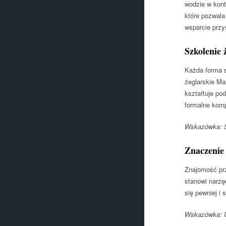
wodzie w kont
które pozwala
wsparcie przy
Szkolenie
Każda forma s
żeglarskie Ma
kształtuje po
formalne komp
Wskazówka: Sk
Znaczenie 
Znajomość prz
stanowi narzę
się pewniej i
Wskazówka: U