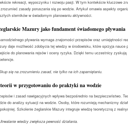
ekście rekreacji, wypoczynku i rozwoju pasji. W tym kontekście kluczowe zn
 zrozumieć zasady poruszania się po wodzie. Artykuł omawia aspekty organiza
szłych sterników w świadomym planowaniu aktywności.
 żeglarskie Mazury jako fundament świadomego pływania
amodzielnego pływania wymaga znajomości przepisów oraz umiejętności rea
zury daje możliwość zdobycia tej wiedzy w środowisku, które sprzyja nauce
dejście do planowania rejsów i oceny ryzyka. Dzięki temu uczestnicy zyskują 
etencje.
up się na zrozumieniu zasad, nie tylko na ich zapamiętaniu.
teorii w przygotowaniu do praktyki na wodzie
episów i zasad nawigacyjnych wpływa bezpośrednio na bezpieczeństwo. Teori
dzie do analizy sytuacji na wodzie. Osoby, które rozumieją mechanizmy dział
 spokojniej. Szkolenie żeglarskie Mazury integruje wiedzę teoretyczną z rea
trwalanie wiedzy zwiększa pewność działania.