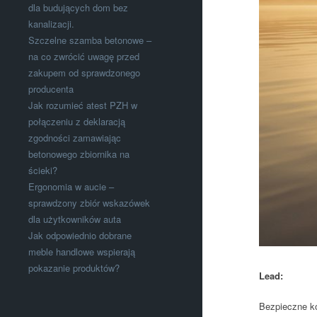
dla budujących dom bez
kanalizacji.
Szczelne szamba betonowe –
na co zwrócić uwagę przed
zakupem od sprawdzonego
producenta
Jak rozumieć atest PZH w
połączeniu z deklaracją
zgodności zamawiając
betonowego zbiornika na
ścieki?
Ergonomia w aucie –
sprawdzony zbiór wskazówek
dla użytkowników auta
Jak odpowiednio dobrane
meble handlowe wspierają
pokazanie produktów?
Lead:
Bezpieczne ko