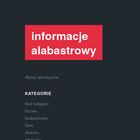
informacje
alabastrowy
Wpisy tematyczne
KATEGORIE
Bez kategorii
biznes
budownictwo
Dom
dziecko
edukacja