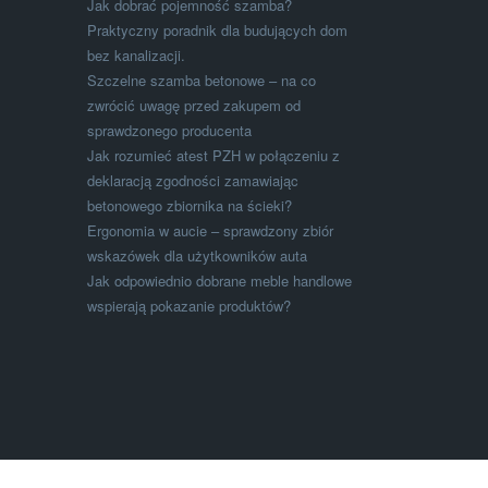
Jak dobrać pojemność szamba?
Praktyczny poradnik dla budujących dom
bez kanalizacji.
Szczelne szamba betonowe – na co
zwrócić uwagę przed zakupem od
sprawdzonego producenta
Jak rozumieć atest PZH w połączeniu z
deklaracją zgodności zamawiając
betonowego zbiornika na ścieki?
Ergonomia w aucie – sprawdzony zbiór
wskazówek dla użytkowników auta
Jak odpowiednio dobrane meble handlowe
wspierają pokazanie produktów?