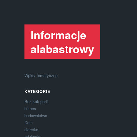
informacje
alabastrowy
Wpisy tematyczne
KATEGORIE
Bez kategorii
biznes
budownictwo
Dom
dziecko
edukacja