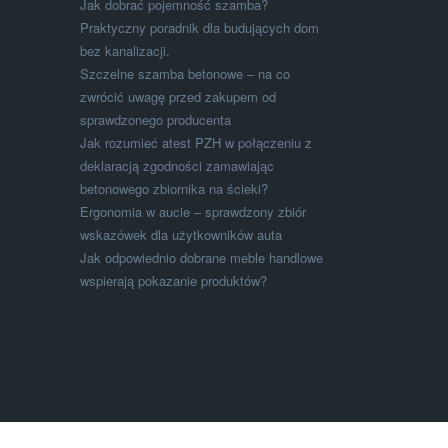
Jak dobrać pojemność szamba?
Praktyczny poradnik dla budujących dom
bez kanalizacji.
Szczelne szamba betonowe – na co
zwrócić uwagę przed zakupem od
sprawdzonego producenta
Jak rozumieć atest PZH w połączeniu z
deklaracją zgodności zamawiając
betonowego zbiornika na ścieki?
Ergonomia w aucie – sprawdzony zbiór
wskazówek dla użytkowników auta
Jak odpowiednio dobrane meble handlowe
wspierają pokazanie produktów?