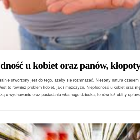
dność u kobiet oraz panów, kłopoty
alnie stworzony jest do tego, ażeby się rozmnażać. Niestety natura czasem pł
Jest to również problem kobiet, jak i mężczyzn. Niepłodność u kobiet oraz m
rzą o wychowaniu oraz posiadaniu własnego dziecka, to również obfity sprawdz