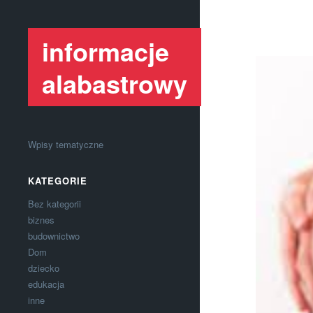
informacje
alabastrowy
Wpisy tematyczne
KATEGORIE
Bez kategorii
biznes
budownictwo
Dom
dziecko
edukacja
inne