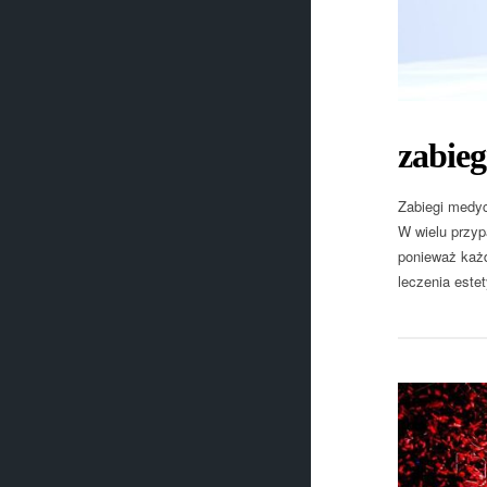
zabieg
Zabiegi medyc
W wielu przyp
ponieważ każd
leczenia este