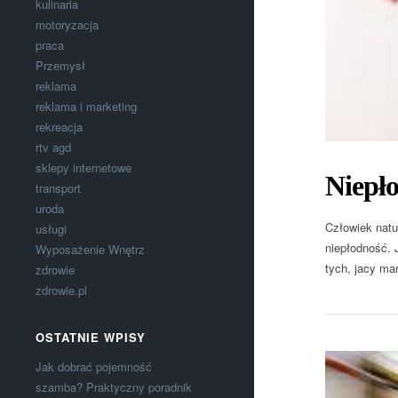
kulinaria
motoryzacja
praca
Przemysł
reklama
reklama i marketing
rekreacja
rtv agd
sklepy internetowe
Niepło
transport
uroda
Człowiek natur
usługi
niepłodność. 
Wyposażenie Wnętrz
tych, jacy ma
zdrowie
zdrowie.pl
OSTATNIE WPISY
Jak dobrać pojemność
szamba? Praktyczny poradnik