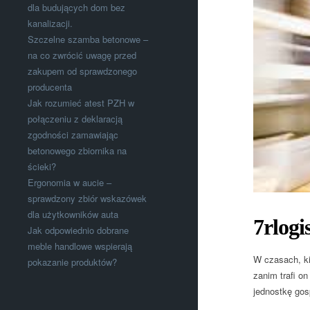
dla budujących dom bez
kanalizacji.
Szczelne szamba betonowe –
na co zwrócić uwagę przed
zakupem od sprawdzonego
producenta
Jak rozumieć atest PZH w
połączeniu z deklaracją
zgodności zamawiając
betonowego zbiornika na
ścieki?
Ergonomia w aucie –
sprawdzony zbiór wskazówek
dla użytkowników auta
7rlogis
Jak odpowiednio dobrane
meble handlowe wspierają
W czasach, ki
pokazanie produktów?
zanim trafi o
jednostkę gos