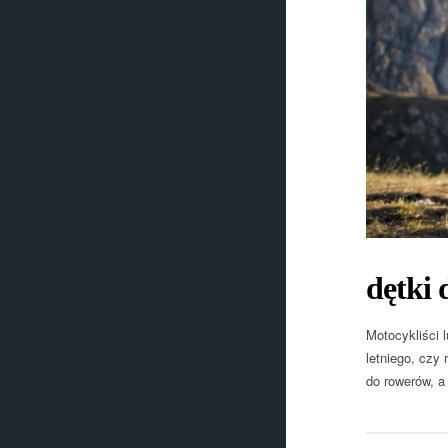
dętki 
Motocykliści 
letniego, czy
do rowerów, a 