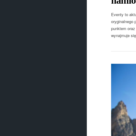
namio
Eventy to akt
oryginalnego 
punktem oraz 
wynajmuje się