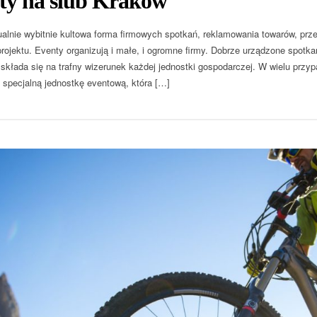
ty na ślub Kraków
ualnie wybitnie kultowa forma firmowych spotkań, reklamowania towarów, przed
projektu. Eventy organizują i małe, i ogromne firmy. Dobrze urządzone spotka
składa się na trafny wizerunek każdej jednostki gospodarczej. W wielu przy
 specjalną jednostkę eventową, która […]