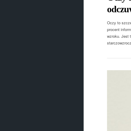
odczu
Oczy to szcze
procent infor
wzroku. Jest 
starczowzroc