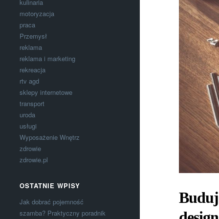
kulinaria
motoryzacja
praca
Przemysł
reklama
reklama i marketing
rekreacja
rtv agd
sklepy internetowe
transport
uroda
usługi
Wyposażenie Wnętrz
zdrowie
zdrowie.pl
OSTATNIE WPISY
Budują
Jak dobrać pojemność
desig
szamba? Praktyczny poradnik