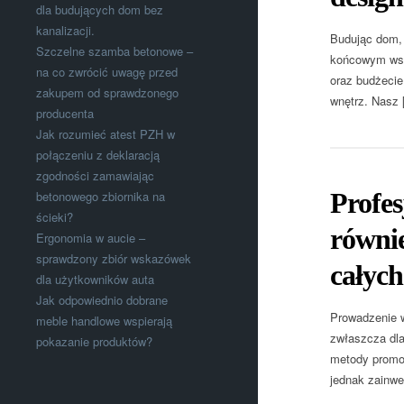
dla budujących dom bez
kanalizacji.
Budując dom, 
Szczelne szamba betonowe –
końcowym wsze
na co zwrócić uwagę przed
oraz budżecie
zakupem od sprawdzonego
wnętrz. Nasz 
producenta
Jak rozumieć atest PZH w
połączeniu z deklaracją
zgodności zamawiając
Profe
betonowego zbiornika na
ścieki?
równie
Ergonomia w aucie –
sprawdzony zbiór wskazówek
całych
dla użytkowników auta
Jak odpowiednio dobrane
Prowadzenie w
meble handlowe wspierają
zwłaszcza dla
pokazanie produktów?
metody promoc
jednak zainw