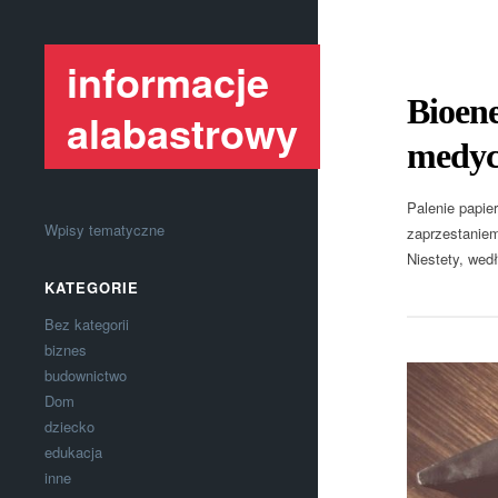
informacje
Bioene
alabastrowy
medyc
Palenie papier
Wpisy tematyczne
zaprzestaniem
Niestety, wed
KATEGORIE
Bez kategorii
biznes
budownictwo
Dom
dziecko
edukacja
inne