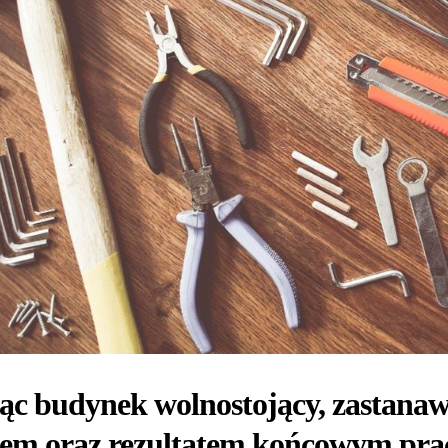
c budynek wolnostojący, zastanaw
nem oraz rezultatem końcowym pra