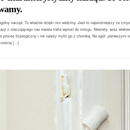
wamy.
gólny narząd. To właśnie dzięki nim widzimy. Jest to najistotniejszy ze zm
macji z otaczającego nas świata trafia wprost do mózgu. Niestety, wraz wiek
to proces fizjologiczny i nie należy mylić go z chorobą. Na ogół, pierwszym
znością […]