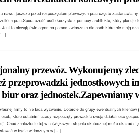
a nawet jeszcze przed rozpoczęciem pierwszych prac często zastanawiamy 
lkich prac.Spora część osób korzysta z pomocy architekta, który planuje i
. Jest to niewątpliwie ogromna pomoc zwłaszcza dla osób które nie mają cza
[…]
sjonalny przewóz. Wykonujemy zlec
ż przeprowadzki jednostkowych int
 biur oraz jednostek.Zapewniamy w
łasnej firmy to nie lada wyzwanie. Dotarcie do grupy ewentualnych klientów 
 osób, które ostatnimi czasy rozpoczęły prowadzić swoją działalność gospo
ji. Choć znalezienie tej w największym stopniu skutecznej może okazać s
estować w bycie widocznym w […]