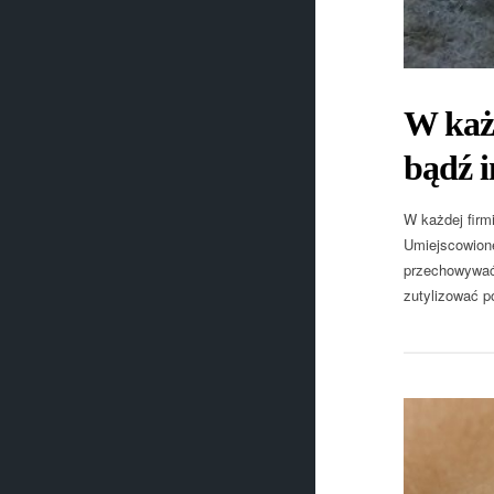
W każd
bądź i
W każdej firm
Umiejscowione
przechowywać 
zutylizować p