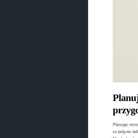
Planuj
przygo
Planując remo
co jedynie del