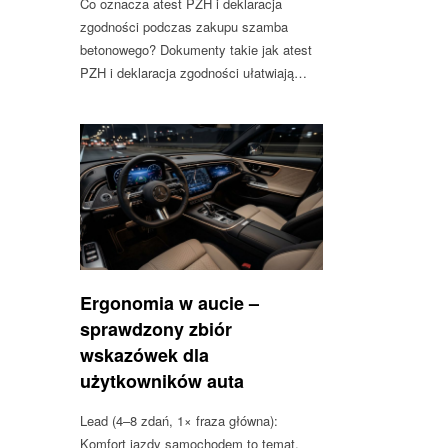
Co oznacza atest PZH i deklaracja
zgodności podczas zakupu szamba
betonowego? Dokumenty takie jak atest
PZH i deklaracja zgodności ułatwiają…
Ergonomia w aucie –
sprawdzony zbiór
wskazówek dla
użytkowników auta
Lead (4–8 zdań, 1× fraza główna):
Komfort jazdy samochodem to temat,