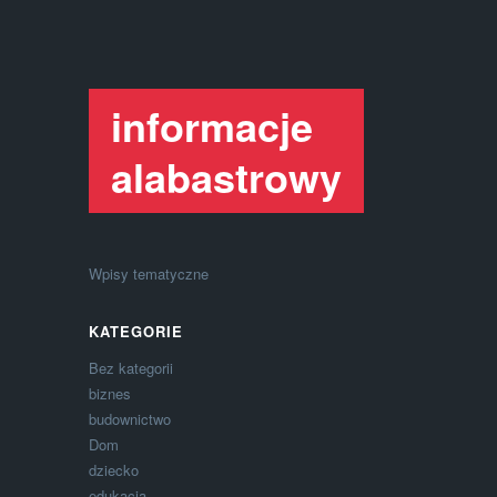
informacje
alabastrowy
Wpisy tematyczne
KATEGORIE
Bez kategorii
biznes
budownictwo
Dom
dziecko
edukacja