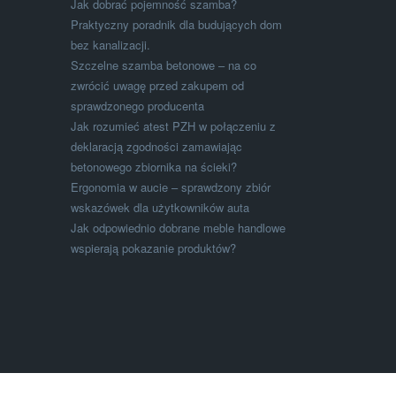
Jak dobrać pojemność szamba?
Praktyczny poradnik dla budujących dom
bez kanalizacji.
Szczelne szamba betonowe – na co
zwrócić uwagę przed zakupem od
sprawdzonego producenta
Jak rozumieć atest PZH w połączeniu z
deklaracją zgodności zamawiając
betonowego zbiornika na ścieki?
Ergonomia w aucie – sprawdzony zbiór
wskazówek dla użytkowników auta
Jak odpowiednio dobrane meble handlowe
wspierają pokazanie produktów?