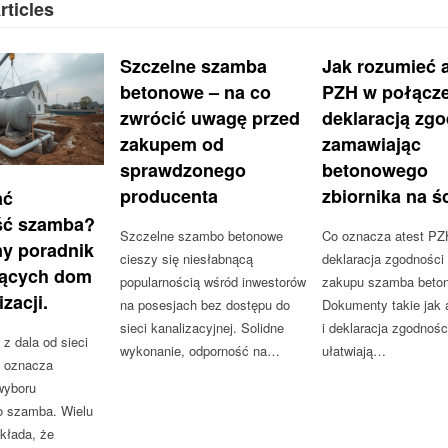
rticles
Szczelne szamba
Jak rozumieć a
betonowe – na co
PZH w połącze
zwrócić uwagę przed
deklaracją zg
zakupem od
zamawiając
sprawdzonego
betonowego
producenta
zbiornika na ś
ać
ść szamba?
Szczelne szambo betonowe
Co oznacza atest PZ
ny poradnik
cieszy się niesłabnącą
deklaracja zgodności
jących dom
popularnością wśród inwestorów
zakupu szamba beto
zacji.
na posesjach bez dostępu do
Dokumenty takie jak 
sieci kanalizacyjnej. Solidne
i deklaracja zgodnośc
 dala od sieci
wykonanie, odporność na…
ułatwiają…
j oznacza
wyboru
o szamba. Wielu
kłada, że