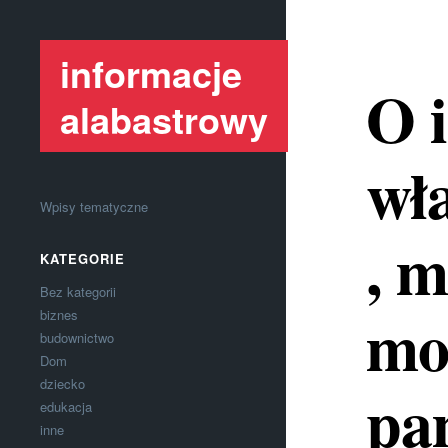
informacje
O i
alabastrowy
wł
Wpisy tematyczne
, 
KATEGORIE
Bez kategorii
mo
biznes
budownictwo
Dom
dziecko
pa
edukacja
inne