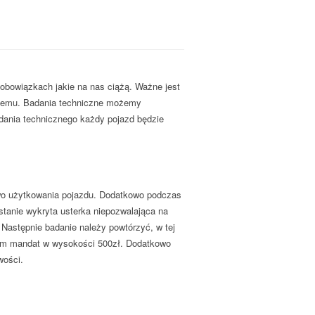
bowiązkach jakie na nas ciążą. Ważne jest
yjnemu. Badania techniczne możemy
adania technicznego każdy pojazd będzie
wo użytkowania pojazdu. Dodatkowo podczas
stanie wykryta usterka niepozwalająca na
 Następnie badanie należy powtórzyć, w tej
 nam mandat w wysokości 500zł. Dodatkowo
wości.