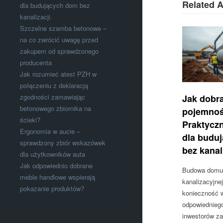
Related A
dla budujących dom bez
kanalizacji.
Szczelne szamba betonowe –
na co zwrócić uwagę przed
zakupem od sprawdzonego
producenta
Jak rozumieć atest PZH w
połączeniu z deklaracją
Jak dobr
zgodności zamawiając
betonowego zbiornika na
pojemno
ścieki?
Praktycz
Ergonomia w aucie –
dla budu
sprawdzony zbiór wskazówek
bez kanali
dla użytkowników auta
Jak odpowiednio dobrane
Budowa domu z
meble handlowe wspierają
kanalizacyjne
pokazanie produktów?
konieczność 
odpowiednieg
inwestorów za