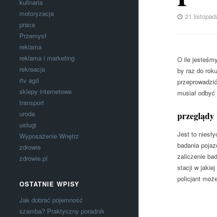
kulinaria
motoryzacja
21 listopad
praca
Przemysł
reklama
reklama i marketing
O ile jesteśm
rekreacja
by raz do rok
rtv agd
przeprowadzić
sklepy internetowe
musiał odbyć 
transport
uroda
przeglądy
usługi
Jest to nies
Wyposażenie Wnętrz
badania pojaz
zdrowie
zaliczenie ba
zdrowie.pl
stacji w jaki
policjant moż
OSTATNIE WPISY
Jak dobrać pojemność
szamba? Praktyczny poradnik