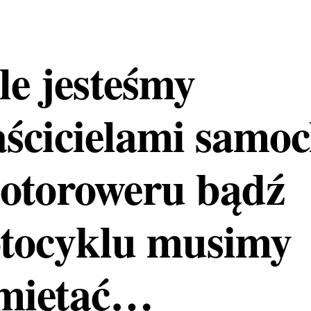
le jesteśmy
aścicielami samo
motoroweru bądź
tocyklu musimy
miętać…