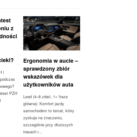
test
niu z
odności
cieki?
Ergonomia w aucie –
sprawdzony zbiór
H i
wskazówek dla
 podczas
użytkowników auta
nowego?
atest PZH
Lead (4–8 zdań, 1× fraza
i
główna): Komfort jazdy
samochodem to temat, który
zyskuje na znaczeniu,
szczególnie przy dłuższych
trasach i…