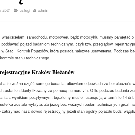
a 2021
usługi
admin
y właścicielami samochodu, motoroweru bądź motocyklu musimy pamiętać o o
u poddawać pojazd badaniom technicznym, czyli tzw. przeglądowi rejestrac
 w Stacji Kontroli Pojazdów, która posiada należyte uprawnienia. Podczas b
kontrole stanu technicznego.
 rejestracyjne Kraków Bieżanów
łychanie ważna część samego badania, albowiem odpowiada za bezpieczeńst
d zostanie zidentyfikowany za pomocą numeru vin. O ile podczas badania zo
dania z wynikiem pozytywnym, będziemy musieli usunąć ją w terminie 14 dni.
ej usterka została wykryta. Za jazdę bez ważnych badań technicznych grozi
e zatrzymać nasz dowód rejestracyjny jeżeli stan ogólny pojazdu budzi wątpli